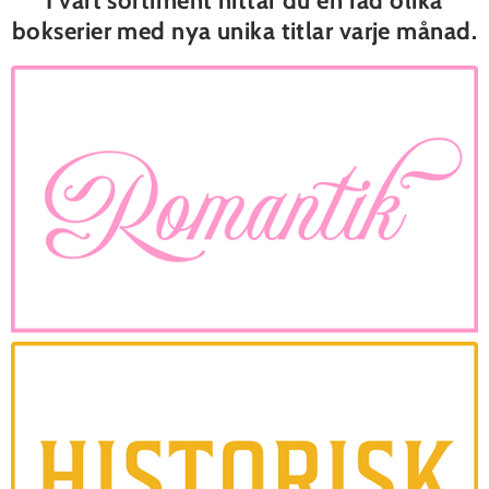
I vårt sortiment hittar du en rad olika
bokserier med nya unika titlar varje månad.