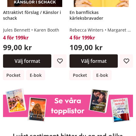
Attraktivt förslag / Känslor i
En barnflickas
schack
kärleksbravader
Jules Bennett
Karen Booth
Rebecca Winters
Margaret Way
4 för 199kr
4 för 199kr
99,00 kr
109,00 kr
Välj format
Välj format
Pocket
E-bok
Pocket
E-bok