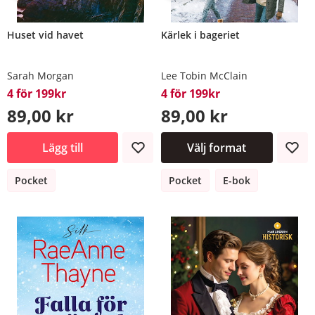
Huset vid havet
Kärlek i bageriet
Sarah Morgan
Lee Tobin McClain
4 för 199kr
4 för 199kr
89,00 kr
89,00 kr
Lägg till
Välj format
Pocket
Pocket
E-bok