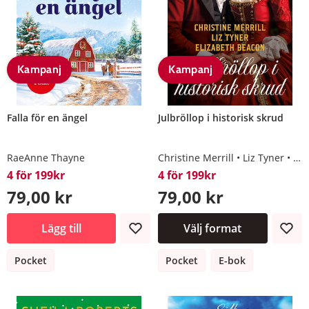
Kampanj
Kampanj
Falla för en ängel
Julbröllop i historisk skrud
RaeAnne Thayne
Christine Merrill
Liz Tyner
Eli
4 för 199kr
4 för 199kr
79,00 kr
79,00 kr
Lägg till
Välj format
Pocket
Pocket
E-bok