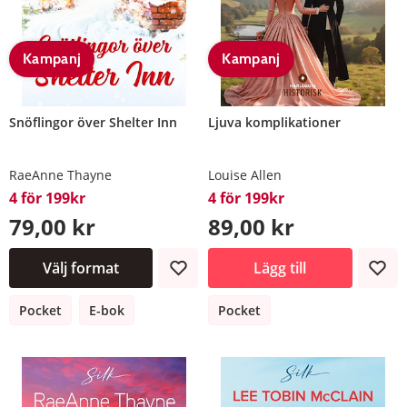
Kampanj
Kampanj
Snöflingor över Shelter Inn
Ljuva komplikationer
RaeAnne Thayne
Louise Allen
4 för 199kr
4 för 199kr
79,00 kr
89,00 kr
Välj format
Lägg till
Pocket
E-bok
Pocket