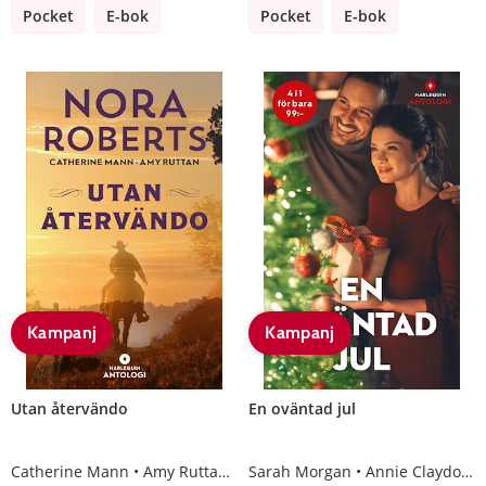
Pocket
E-bok
Pocket
E-bok
Kampanj
Kampanj
Utan återvändo
En oväntad jul
Catherine Mann
Amy Ruttan
Nora Roberts
Sarah Morgan
Annie Claydon