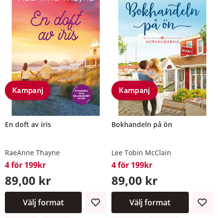
Kampanj
Kampanj
En doft av iris
Bokhandeln på ön
RaeAnne Thayne
Lee Tobin McClain
4 för 199kr
4 för 199kr
89,00 kr
89,00 kr
Välj format
Välj format