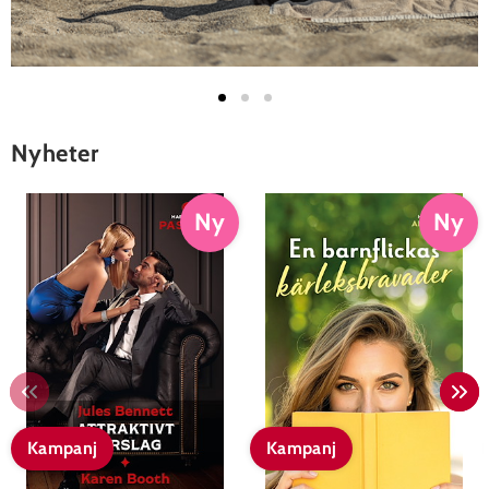
Nyheter
Ny
Ny
Kampanj
Kampanj