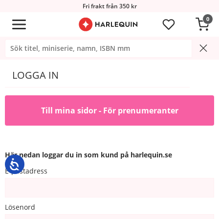
Fri frakt från 350 kr
0
LOGGA IN
Till mina sidor - För prenumeranter
Här nedan loggar du in som kund på harlequin.se
E-postadress
Lösenord