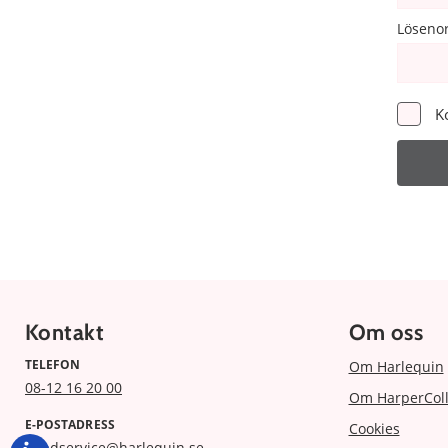
Löseno
K
Kontakt
Om oss
TELEFON
Om Harlequin
08-12 16 20 00
Om HarperColl
E-POSTADRESS
Cookies
kundservice@harlequin.se