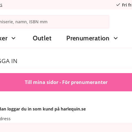
ns
Fri f
ker
Outlet
Prenumeration
GA IN
Till mina sidor - För prenumeranter
an loggar du in som kund på harlequin.se
dress