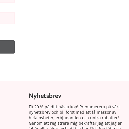
Nyhetsbrev
Få 20 % på ditt nästa köp! Prenumerera på vårt
nyhetsbrev och bli först med att få massor av
heta nyheter, erbjudanden och unika rabatter!
Genom att registrera mig bekräftar jag att jag är
16 år eller äldre och att jag har läst, förstått och