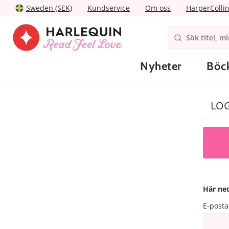
Sweden (SEK)
Kundservice
Om oss
HarperColli
Nyheter
Böc
LOG
Här ned
E-posta