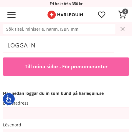
Fri frakt från 350 kr
0
LOGGA IN
Till mina sidor - För prenumeranter
Här nedan loggar du in som kund på harlequin.se
E-postadress
Lösenord