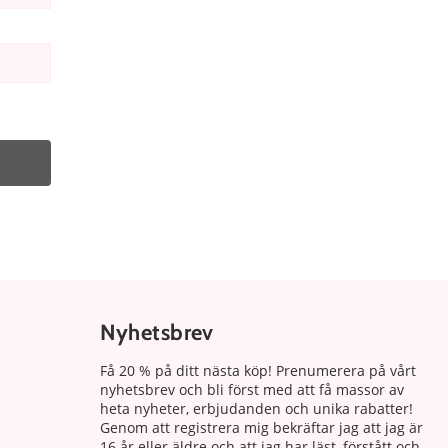
Nyhetsbrev
Få 20 % på ditt nästa köp! Prenumerera på vårt
nyhetsbrev och bli först med att få massor av
heta nyheter, erbjudanden och unika rabatter!
Genom att registrera mig bekräftar jag att jag är
16 år eller äldre och att jag har läst, förstått och