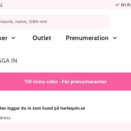
ns
Fri f
ker
Outlet
Prenumeration
GA IN
Till mina sidor - För prenumeranter
an loggar du in som kund på harlequin.se
dress