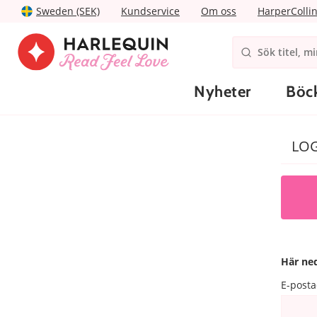
Sweden (SEK)
Kundservice
Om oss
HarperColli
Nyheter
Böc
LOG
Här ned
E-posta