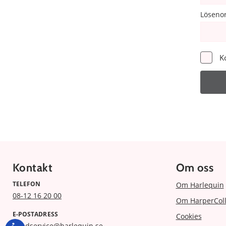
Löseno
K
Kontakt
Om oss
TELEFON
Om Harlequin
08-12 16 20 00
Om HarperColl
E-POSTADRESS
Cookies
kundservice@harlequin.se