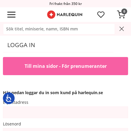
Fri frakt från 350 kr
0
LOGGA IN
Till mina sidor - För prenumeranter
Här nedan loggar du in som kund på harlequin.se
E-postadress
Lösenord