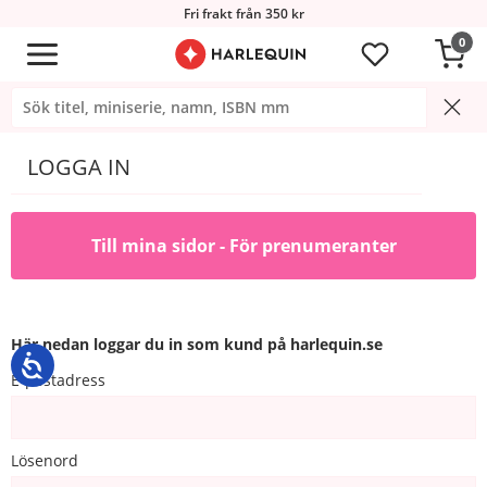
Fri frakt från 350 kr
0
LOGGA IN
Till mina sidor - För prenumeranter
Här nedan loggar du in som kund på harlequin.se
E-postadress
Lösenord