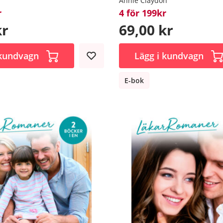
Annie Claydon
r
4 för 199kr
kr
69,00 kr
 kundvagn
Lägg i kundvagn
E-bok