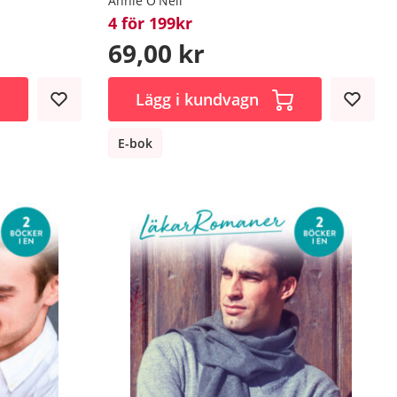
Annie O'Neil
4 för 199kr
69,00 kr
Lägg i kundvagn
E-bok