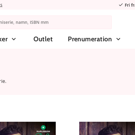
ns
Fri f
ker
Outlet
Prenumeration
ie.