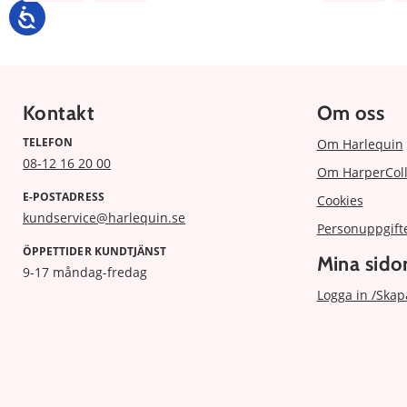
Kontakt
Om oss
TELEFON
Om Harlequin
08-12 16 20 00
Om HarperColl
E-POSTADRESS
Cookies
kundservice@harlequin.se
Personuppgift
ÖPPETTIDER KUNDTJÄNST
Mina sido
9-17 måndag-fredag
Logga in /Skap