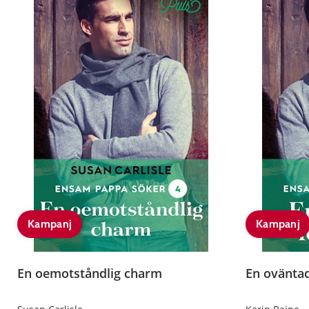
Kampanj
Kampanj
En oemotståndlig charm
En oväntad