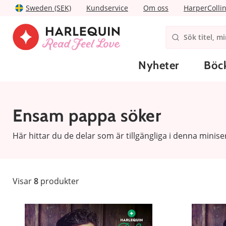
Sweden (SEK)
Kundservice
Om oss
HarperColli
Nyheter
Böc
Ensam pappa söker
Här hittar du de delar som är tillgängliga i denna miniser
Visar
8
produkter