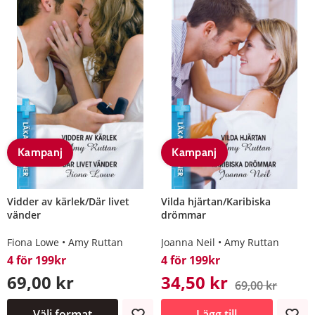
Kampanj
Kampanj
Vidder av kärlek/Där livet
Vilda hjärtan/Karibiska
vänder
drömmar
Fiona Lowe
Amy Ruttan
Joanna Neil
Amy Ruttan
4 för 199kr
4 för 199kr
69,00 kr
34,50 kr
69,00 kr
Välj format
Lägg till