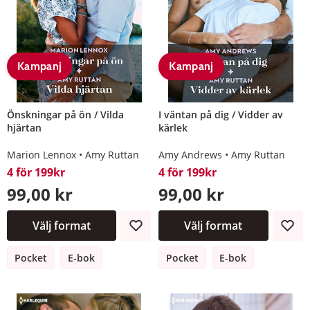
Kampanj
Kampanj
Önskningar på ön / Vilda
I väntan på dig / Vidder av
hjärtan
kärlek
Marion Lennox
Amy Ruttan
Amy Andrews
Amy Ruttan
4 för 199kr
4 för 199kr
99,00 kr
99,00 kr
Välj format
Välj format
Pocket
E-bok
Pocket
E-bok