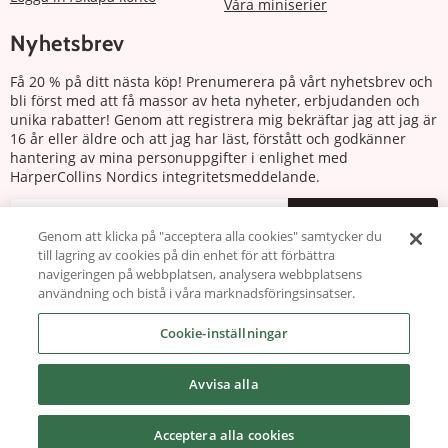
Våra miniserier
Nyhetsbrev
Få 20 % på ditt nästa köp! Prenumerera på vårt nyhetsbrev och
bli först med att få massor av heta nyheter, erbjudanden och
unika rabatter! Genom att registrera mig bekräftar jag att jag är
16 år eller äldre och att jag har läst, förstått och godkänner
hantering av mina personuppgifter i enlighet med
HarperCollins Nordics integritetsmeddelande.
Prenumerera
Genom att klicka på "acceptera alla cookies" samtycker du
till lagring av cookies på din enhet för att förbättra
Följ oss
navigeringen på webbplatsen, analysera webbplatsens
användning och bistå i våra marknadsföringsinsatser.
Cookie-inställningar
Avvisa alla
Copyright © 2026 harlequin.se
Acceptera alla cookies
Powered by Carismar