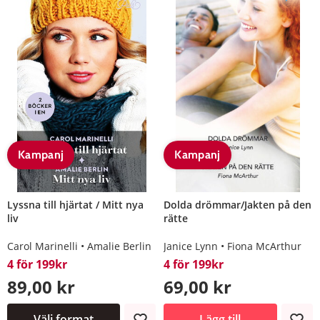
Kampanj
Kampanj
Lyssna till hjärtat / Mitt nya
Dolda drömmar/Jakten på den
liv
rätte
Carol Marinelli
Amalie Berlin
Janice Lynn
Fiona McArthur
4 för 199kr
4 för 199kr
89,00 kr
69,00 kr
Välj format
Lägg till