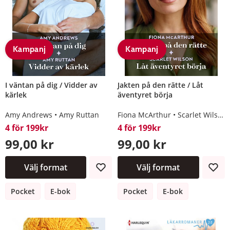
Kampanj
Kampanj
I väntan på dig / Vidder av
Jakten på den rätte / Låt
kärlek
äventyret börja
Amy Andrews
Amy Ruttan
Fiona McArthur
Scarlet Wilson
4 för 199kr
4 för 199kr
99,00 kr
99,00 kr
Välj format
Välj format
Pocket
E-bok
Pocket
E-bok