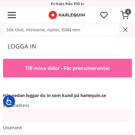
Fri frakt från 350 kr
0
LOGGA IN
Till mina sidor - För prenumeranter
Här nedan loggar du in som kund på harlequin.se
E-postadress
Lösenord