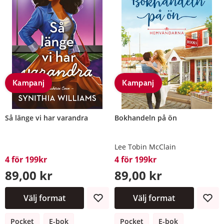
Kampanj
Kampanj
Så länge vi har varandra
Bokhandeln på ön
Lee Tobin McClain
4 för 199kr
4 för 199kr
89,00 kr
89,00 kr
Välj format
Välj format
Pocket
E-bok
Pocket
E-bok