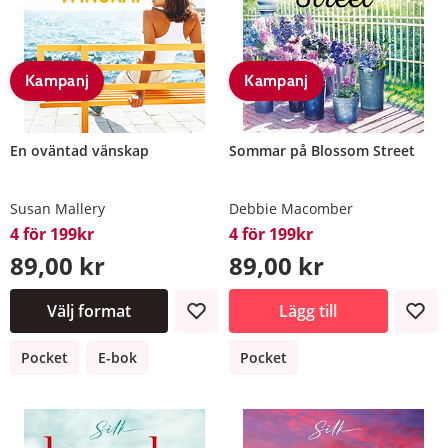
Kampanj
Kampanj
En oväntad vänskap
Sommar på Blossom Street
Susan Mallery
Debbie Macomber
4 för 199kr
4 för 199kr
89,00 kr
89,00 kr
Välj format
Lägg till
Pocket
E-bok
Pocket