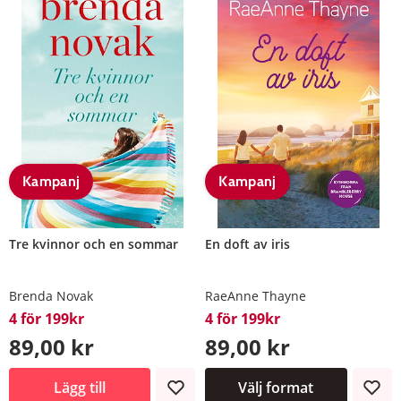
Kampanj
Kampanj
Tre kvinnor och en sommar
En doft av iris
Brenda Novak
RaeAnne Thayne
4 för 199kr
4 för 199kr
89,00 kr
89,00 kr
Lägg till
Välj format