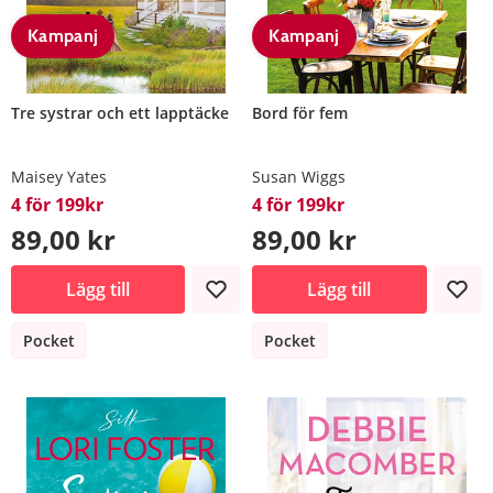
Kampanj
Kampanj
Tre systrar och ett lapptäcke
Bord för fem
Maisey Yates
Susan Wiggs
4 för 199kr
4 för 199kr
89,00 kr
89,00 kr
Lägg till
Lägg till
Pocket
Pocket