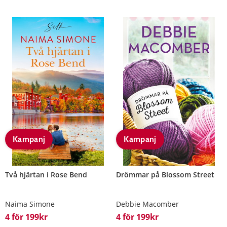
Kampanj
Kampanj
Två hjärtan i Rose Bend
Drömmar på Blossom Street
Naima Simone
Debbie Macomber
4 för 199kr
4 för 199kr