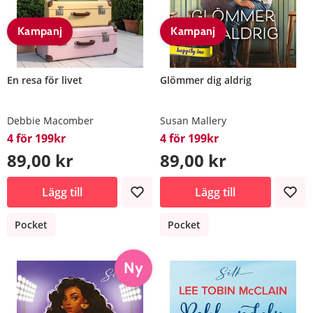
Kampanj
Kampanj
En resa för livet
Glömmer dig aldrig
Debbie Macomber
Susan Mallery
4 för 199kr
4 för 199kr
89,00 kr
89,00 kr
Lägg till
Lägg till
Pocket
Pocket
Ny