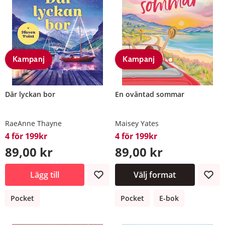
Kampanj
Kampanj
Där lyckan bor
En oväntad sommar
RaeAnne Thayne
Maisey Yates
4 för 199kr
4 för 199kr
89,00 kr
89,00 kr
Lägg till
Välj format
Pocket
Pocket
E-bok