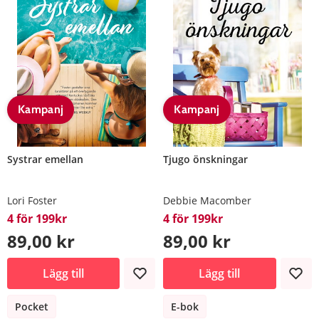
Kampanj
Kampanj
Systrar emellan
Tjugo önskningar
Lori Foster
Debbie Macomber
4 för 199kr
4 för 199kr
89,00 kr
89,00 kr
Lägg till
Lägg till
Pocket
E-bok