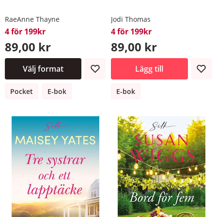
RaeAnne Thayne
Jodi Thomas
4 för 199kr
4 för 199kr
89,00 kr
89,00 kr
Välj format
Lägg till
Pocket
E-bok
E-bok