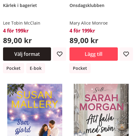
Kärlek i bageriet
Onsdagsklubben
Lee Tobin McClain
Mary Alice Monroe
4 för 199kr
4 för 199kr
89,00 kr
89,00 kr
Välj format
Lägg till
Pocket
E-bok
Pocket