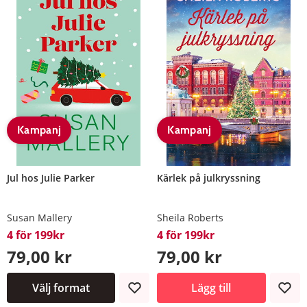
Kampanj
Kampanj
Jul hos Julie Parker
Kärlek på julkryssning
Susan Mallery
Sheila Roberts
4 för 199kr
4 för 199kr
79,00 kr
79,00 kr
Välj format
Lägg till