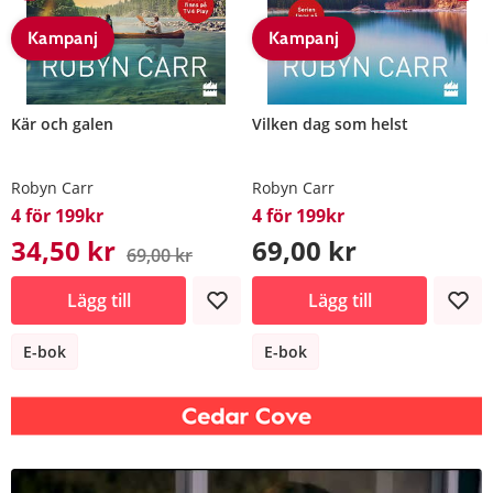
Kampanj
Kampanj
Kär och galen
Vilken dag som helst
Robyn Carr
Robyn Carr
4 för 199kr
4 för 199kr
34,50 kr
69,00 kr
69,00 kr
Lägg till
Lägg till
E-bok
E-bok