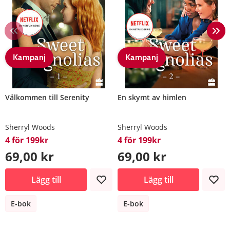
Kampanj
Kampanj
Välkommen till Serenity
En skymt av himlen
Sherryl Woods
Sherryl Woods
4 för 199kr
4 för 199kr
69,00 kr
69,00 kr
Lägg till
Lägg till
E-bok
E-bok