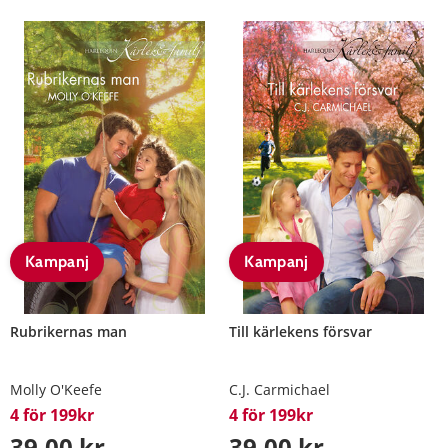
Kampanj
Kampanj
Rubrikernas man
Till kärlekens försvar
Molly O'Keefe
C.J. Carmichael
4 för 199kr
4 för 199kr
39,00 kr
39,00 kr