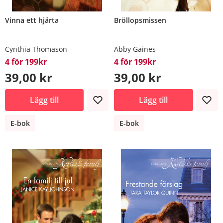
Vinna ett hjärta
Bröllopsmissen
Cynthia Thomason
Abby Gaines
4 för 199kr
4 för 199kr
39,00 kr
39,00 kr
Lägg till
Lägg till
E-bok
E-bok