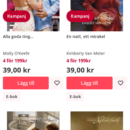
Kampanj
Kampanj
Alla goda ting…
En natt, ett mirakel
Molly O'Keefe
Kimberly Van Meter
4 för 199kr
4 för 199kr
39,00 kr
39,00 kr
Lägg till
Lägg till
E-bok
E-bok