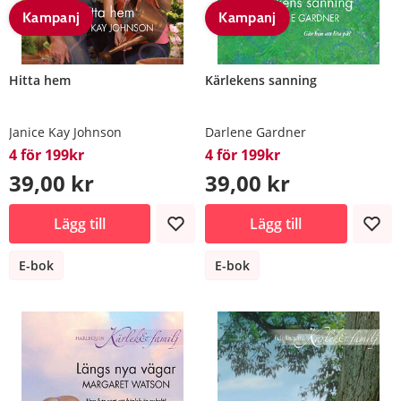
Kampanj
Kampanj
Hitta hem
Kärlekens sanning
Janice Kay Johnson
Darlene Gardner
4 för 199kr
4 för 199kr
39,00 kr
39,00 kr
Lägg till
Lägg till
E-bok
E-bok