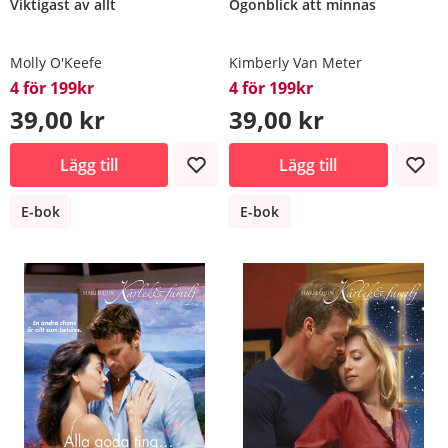
Viktigast av allt
Ögonblick att minnas
Molly O'Keefe
Kimberly Van Meter
4 för 199kr
4 för 199kr
39,00 kr
39,00 kr
Lägg till
Lägg till
E-bok
E-bok