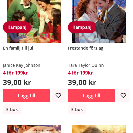
Kampanj
Kampanj
En familj till jul
Frestande förslag
Janice Kay Johnson
Tara Taylor Quinn
4 för 199kr
4 för 199kr
39,00 kr
39,00 kr
Lägg till
Lägg till
E-bok
E-bok