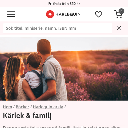
Fri frakt från 350 kr
0
Hem
Böcker
Harlequin arkiv
Kärlek & familj
Denna serie fokuserar på familj, livfulla relationer, djup