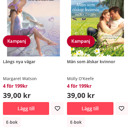
Kampanj
Kampanj
Längs nya vägar
Män som älskar kvinnor
Margaret Watson
Molly O'Keefe
4 för 199kr
4 för 199kr
39,00 kr
39,00 kr
Lägg till
Lägg till
E-bok
E-bok