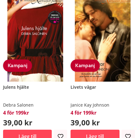
Kampanj
Kampanj
Julens hjälte
Livets vägar
Debra Salonen
Janice Kay Johnson
4 för 199kr
4 för 199kr
39,00 kr
39,00 kr
Lägg till
Lägg till