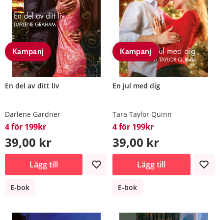
Kampanj
Kampanj
En del av ditt liv
En jul med dig
Darlene Gardner
Tara Taylor Quinn
4 för 199kr
4 för 199kr
39,00 kr
39,00 kr
Lägg till
Lägg till
E-bok
E-bok