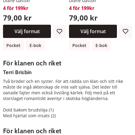
Diane Gaston
Diane Gaston
4 för 199kr
4 för 199kr
79,00 kr
79,00 kr
Välj format
Välj format
Pocket
E-bok
Pocket
E-bok
För klanen och riket
Terri Brisbin
Två bröder och en syster. För att rädda sin klan och sitt rike
måste de ingå äktenskap de inte valt själva. Det leder till
oanade fajter men också livslång kärlek. Följ med på ett
storslaget romantiskt äventyr i skotska högländerna.
Dold bakom brudslöja (1)
Med hjärtat som insats (2)
För klanen och riket