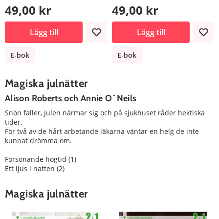
49,00 kr
49,00 kr
Lägg till
Lägg till
E-bok
E-bok
Magiska julnätter
Alison Roberts och Annie O´Neils
Snön faller, julen närmar sig och på sjukhuset råder hektiska
tider.
För två av de hårt arbetande läkarna väntar en helg de inte
kunnat drömma om.
Försonande högtid (1)
Ett ljus i natten (2)
Magiska julnätter