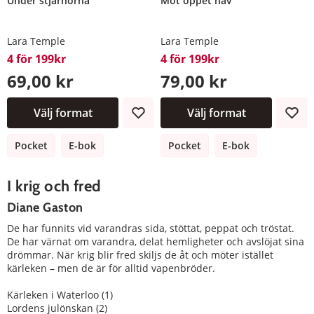
Under stjärnorna
Mot öppet hav
Lara Temple
Lara Temple
4 för 199kr
4 för 199kr
69,00 kr
79,00 kr
Välj format
Välj format
Pocket
E-bok
Pocket
E-bok
I krig och fred
Diane Gaston
De har funnits vid varandras sida, stöttat, peppat och tröstat.
De har värnat om varandra, delat hemligheter och avslöjat sina
drömmar. När krig blir fred skiljs de åt och möter istället
kärleken – men de är för alltid vapenbröder.
Kärleken i Waterloo (1)
Lordens julönskan (2)