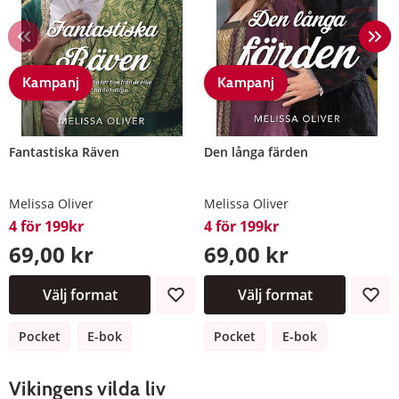
Kampanj
Kampanj
Fantastiska Räven
Den långa färden
Melissa Oliver
Melissa Oliver
4 för 199kr
4 för 199kr
69,00 kr
69,00 kr
Välj format
Välj format
Pocket
E-bok
Pocket
E-bok
Vikingens vilda liv