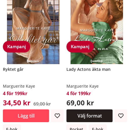
Kampanj
Kampanj
Ryktet går
Lady Actons äkta man
Marguerite Kaye
Marguerite Kaye
4 för 199kr
4 för 199kr
34,50 kr
69,00 kr
69,00 kr
Lägg till
Välj format
E-bok
Pocket
E-bok