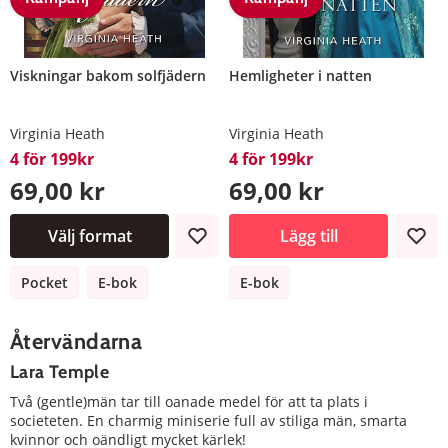
Viskningar bakom solfjädern
Hemligheter i natten
Virginia Heath
Virginia Heath
4 för 199kr
4 för 199kr
69,00 kr
69,00 kr
Välj format
Lägg till
Pocket
E-bok
E-bok
Återvändarna
Lara Temple
Två (gentle)män tar till oanade medel för att ta plats i
societeten. En charmig miniserie full av stiliga män, smarta
kvinnor och oändligt mycket kärlek!