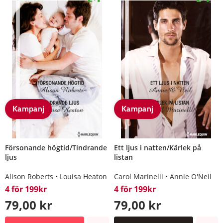
Kampanj
Kampanj
Försonande högtid/Tindrande
Ett ljus i natten/Kärlek på
ljus
listan
Alison Roberts
Louisa Heaton
Carol Marinelli
Annie O'Neil
4 för 199kr
4 för 199kr
79,00 kr
79,00 kr