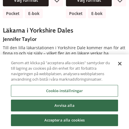
Pocket
E-bok
Pocket
E-bok
Läkarna i Yorkshire Dales
Jennifer Taylor
Till den lilla läkarstationen i Yorkshire Dale kommer man för att
finna ro och sig själv – vilket fler än en läkare verkar ha
upptäckt. Snart väcks även frågan: Är Yorkshire Dale kanske
Genom att klicka på "acceptera alla cookies" samtycker du
även platsen för att hitta den rätta?
till lagring av cookies på din enhet för att förbättra
navigeringen på webbplatsen, analysera webbplatsens
Vidgade vyer (1)
användning och bistå i våra marknadsföringsinsatser.
Älskad av alla (2)
Cookie-inställningar
Läkarna i Yorkshire Dales
Avvisa alla
Acceptera alla cookies