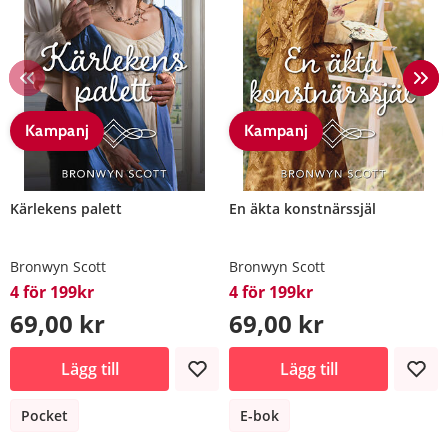
Kampanj
Kampanj
Kärlekens palett
En äkta konstnärssjäl
Bronwyn Scott
Bronwyn Scott
4 för 199kr
4 för 199kr
69,00 kr
69,00 kr
Lägg till
Lägg till
Pocket
E-bok