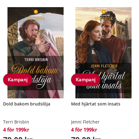
Kampanj
Kampanj
Dold bakom brudslöja
Med hjärtat som insats
Terri Brisbin
Jenni Fletcher
4 för 199kr
4 för 199kr