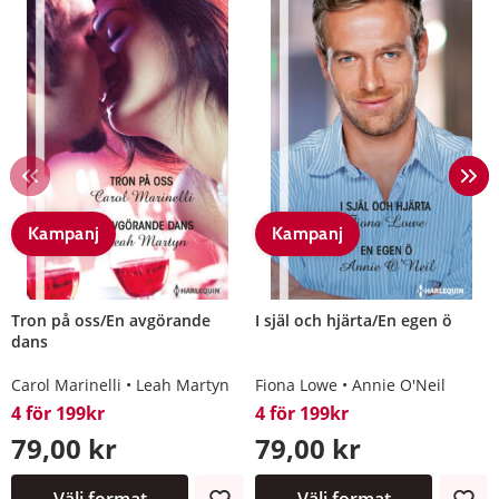
Kampanj
Kampanj
Tron på oss/En avgörande
I själ och hjärta/En egen ö
dans
Carol Marinelli
Leah Martyn
Fiona Lowe
Annie O'Neil
4 för 199kr
4 för 199kr
79,00 kr
79,00 kr
Välj format
Välj format