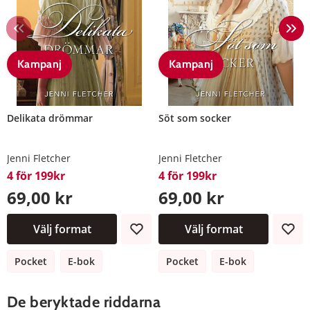
Kampanj
Kampanj
Delikata drömmar
Söt som socker
Jenni Fletcher
Jenni Fletcher
4 för 199kr
4 för 199kr
69,00 kr
69,00 kr
Välj format
Välj format
Pocket
E-bok
Pocket
E-bok
De beryktade riddarna