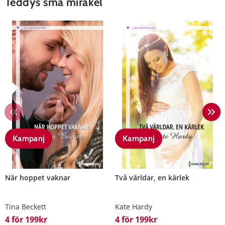
Teddys små mirakel
Kampanj
Kampanj
När hoppet vaknar
Två världar, en kärlek
Tina Beckett
Kate Hardy
4 för 199kr
4 för 199kr