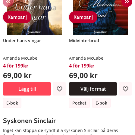
Kampanj
Kampanj
Under hans vingar
Midvinterbrud
Amanda McCabe
Amanda McCabe
4 för 199kr
4 för 199kr
69,00 kr
69,00 kr
Lägg till
Välj format
E-bok
Pocket
E-bok
Syskonen Sinclair
Inget kan stoppa de syndfulla syskonen Sinclair på deras