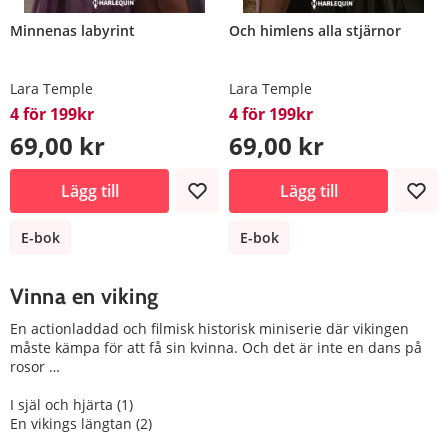
Minnenas labyrint
Och himlens alla stjärnor
Lara Temple
Lara Temple
4 för 199kr
4 för 199kr
69,00 kr
69,00 kr
Lägg till
Lägg till
E-bok
E-bok
Vinna en viking
En actionladdad och filmisk historisk miniserie där vikingen
måste kämpa för att få sin kvinna. Och det är inte en dans på
rosor …
I själ och hjärta (1)
En vikings längtan (2)