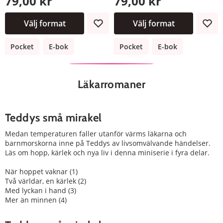
79,00 kr
79,00 kr
Välj format
Välj format
Pocket
E-bok
Pocket
E-bok
Läkarromaner
Teddys små mirakel
Medan temperaturen faller utanför värms läkarna och
barnmorskorna inne på Teddys av livsomvälvande händelser.
Läs om hopp, kärlek och nya liv i denna miniserie i fyra delar.
När hoppet vaknar (1)
Två världar, en kärlek (2)
Med lyckan i hand (3)
Mer än minnen (4)