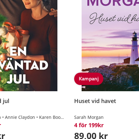
Kampanj
 jul
Huset vid havet
n
Annie Claydon
Karen Booth
Dani Collins
Sarah Morgan
r
4 för 199kr
kr
89,00 kr