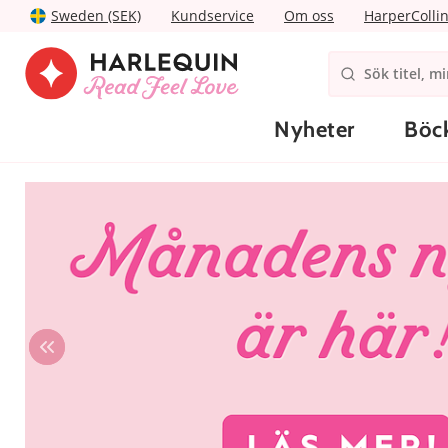
Sweden (SEK)
Kundservice
Om oss
HarperColli
Nyheter
Böc