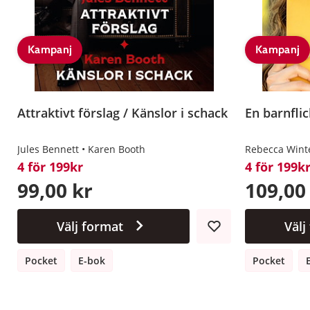
Kampanj
Kampanj
Attraktivt förslag / Känslor i schack
En barnfli
Jules Bennett
Karen Booth
Rebecca Wint
4 för 199kr
4 för 199k
99,00 kr
109,00
Välj format
Välj
Pocket
E-bok
Pocket