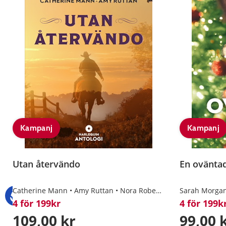
Kampanj
Kampanj
Utan återvändo
En oväntad
Catherine Mann
Amy Ruttan
Nora Roberts
Sarah Morga
4 för 199kr
4 för 199k
109,00 kr
99,00 