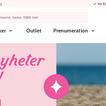
ns
Fri f
ker
Outlet
Prenumeration