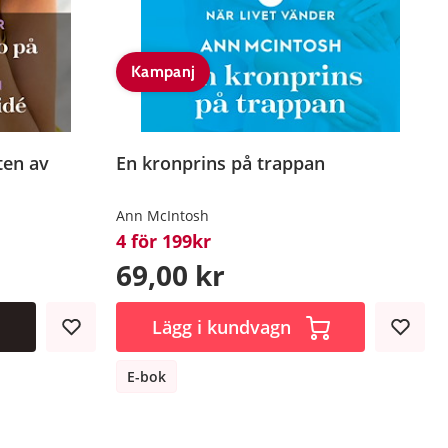
Kampanj
ten av
En kronprins på trappan
Ann McIntosh
4 för 199kr
69,00 kr
Lägg i kundvagn
E-bok