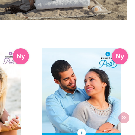
Ny
Ny