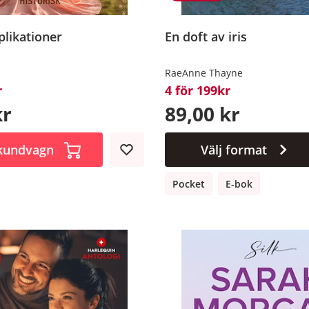
likationer
En doft av iris
RaeAnne Thayne
r
4 för 199kr
kr
89,00 kr
 kundvagn
Välj format
Pocket
E-bok