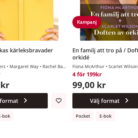
Kampanj
ckas kärleksbravader
En familj att tro på / Dof
orkidé
ers
Margaret Way
Rachel Bailey
Fiona McArthur
Joss Wood
Scarlet Wilson
r
4 för 199kr
 kr
99,00 kr
 format
Välj format
E-bok
Pocket
E-bok