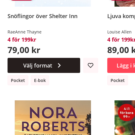
Snöflingor över Shelter Inn
Ljuva komp
RaeAnne Thayne
Louise Allen
4 för 199kr
4 för 199k
79,00 kr
89,00 
Välj format
Lägg i
Pocket
E-bok
Pocket