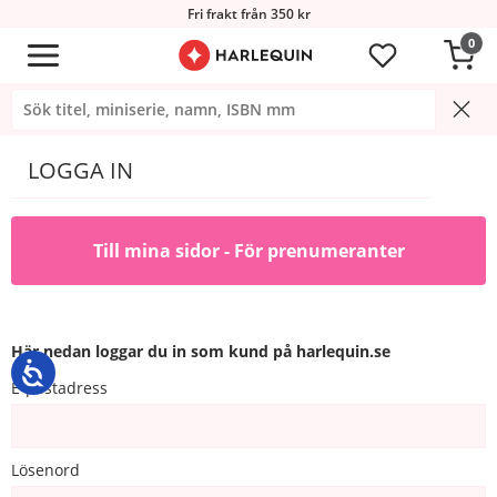
Fri frakt från 350 kr
0
LOGGA IN
Till mina sidor - För prenumeranter
Här nedan loggar du in som kund på harlequin.se
E-postadress
Lösenord