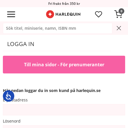
Fri frakt från 350 kr
0
LOGGA IN
Till mina sidor - För prenumeranter
Här nedan loggar du in som kund på harlequin.se
E-postadress
Lösenord