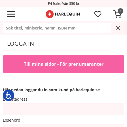
Fri frakt från 350 kr
0
LOGGA IN
Till mina sidor - För prenumeranter
Här nedan loggar du in som kund på harlequin.se
E-postadress
Lösenord