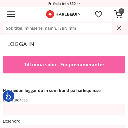
Fri frakt från 350 kr
0
LOGGA IN
Till mina sidor - För prenumeranter
Här nedan loggar du in som kund på harlequin.se
E-postadress
Lösenord