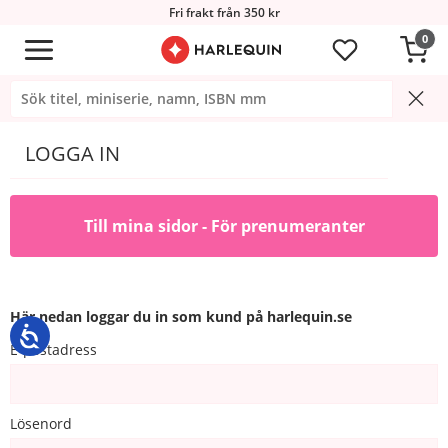
Fri frakt från 350 kr
0
LOGGA IN
Till mina sidor - För prenumeranter
Här nedan loggar du in som kund på harlequin.se
E-postadress
Lösenord