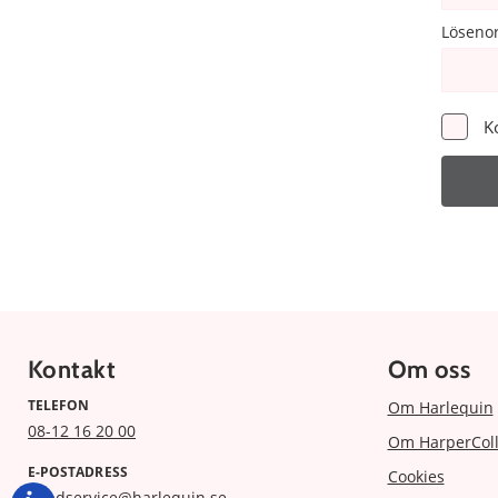
Löseno
K
Kontakt
Om oss
TELEFON
Om Harlequin
08-12 16 20 00
Om HarperColl
E-POSTADRESS
Cookies
kundservice@harlequin.se