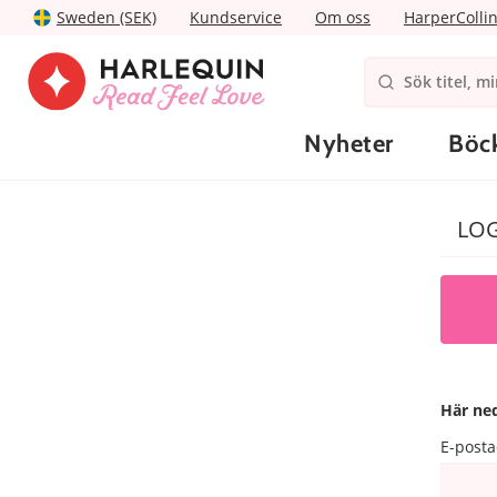
Sweden (SEK)
Kundservice
Om oss
HarperColli
Nyheter
Böc
LOG
Här ned
E-posta