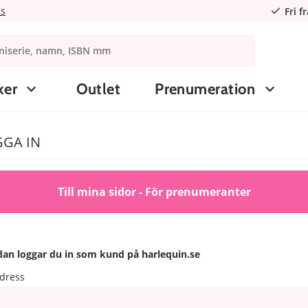
ns
Fri f
ker
Outlet
Prenumeration
GA IN
Till mina sidor - För prenumeranter
an loggar du in som kund på harlequin.se
dress