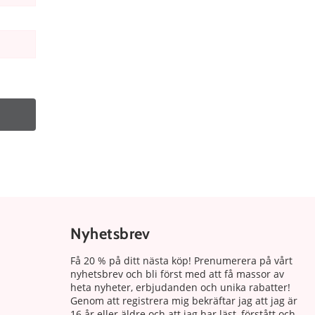
Nyhetsbrev
Få 20 % på ditt nästa köp! Prenumerera på vårt
nyhetsbrev och bli först med att få massor av
heta nyheter, erbjudanden och unika rabatter!
Genom att registrera mig bekräftar jag att jag är
16 år eller äldre och att jag har läst, förstått och