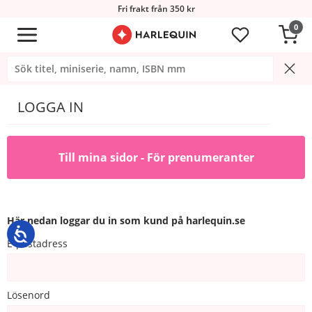
Fri frakt från 350 kr
0
LOGGA IN
Till mina sidor - För prenumeranter
Här nedan loggar du in som kund på harlequin.se
E-postadress
Lösenord