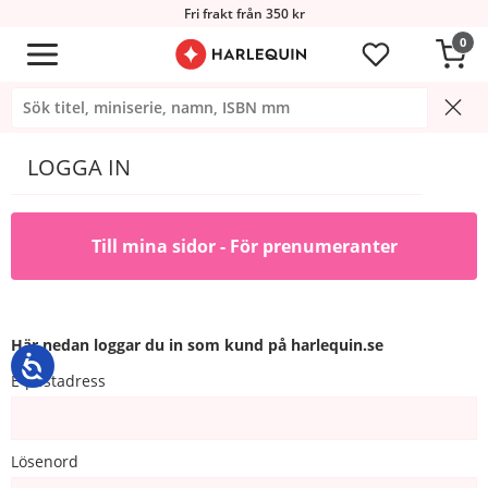
Fri frakt från 350 kr
0
LOGGA IN
Till mina sidor - För prenumeranter
Här nedan loggar du in som kund på harlequin.se
E-postadress
Lösenord