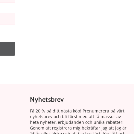
Nyhetsbrev
Få 20 % på ditt nästa köp! Prenumerera på vårt
nyhetsbrev och bli först med att få massor av
heta nyheter, erbjudanden och unika rabatter!
Genom att registrera mig bekräftar jag att jag är
16 år eller äldre och att jag har läst, förstått och