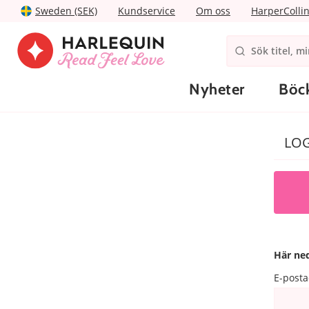
Sweden (SEK)
Kundservice
Om oss
HarperColli
Nyheter
Böc
LOG
Här ned
E-posta