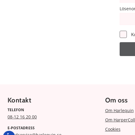
Löseno
K
Kontakt
Om oss
TELEFON
Om Harlequin
08-12 16 20 00
Om HarperColl
E-POSTADRESS
Cookies
kundservice@harlequin.se