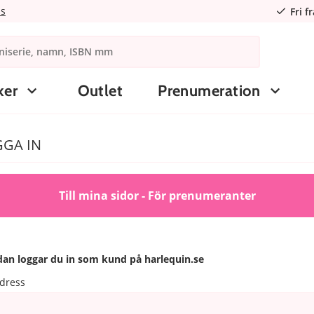
ns
Fri f
ker
Outlet
Prenumeration
GA IN
Till mina sidor - För prenumeranter
an loggar du in som kund på harlequin.se
dress