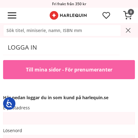
Fri frakt från 350 kr
0
LOGGA IN
Till mina sidor - För prenumeranter
Här nedan loggar du in som kund på harlequin.se
E-postadress
Lösenord