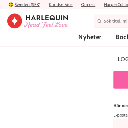
Sweden (SEK)
Kundservice
Om oss
HarperColli
Nyheter
Böc
LOG
Här ned
E-posta