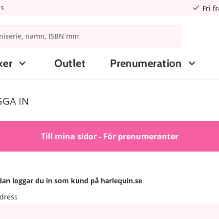
ns
Fri f
ker
Outlet
Prenumeration
GA IN
Till mina sidor - För prenumeranter
an loggar du in som kund på harlequin.se
dress