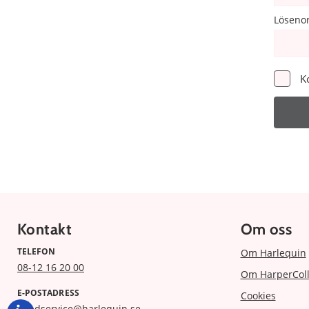
Löseno
K
Kontakt
Om oss
TELEFON
Om Harlequin
08-12 16 20 00
Om HarperColl
E-POSTADRESS
Cookies
kundservice@harlequin.se