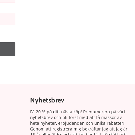
Nyhetsbrev
Få 20 % på ditt nästa köp! Prenumerera på vårt
nyhetsbrev och bli först med att få massor av
heta nyheter, erbjudanden och unika rabatter!
Genom att registrera mig bekräftar jag att jag är
16 år eller äldre och att jag har läst, förstått och