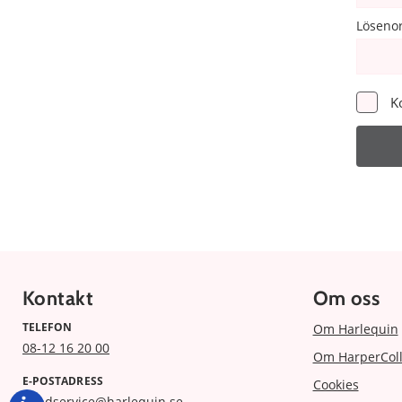
Löseno
K
Kontakt
Om oss
TELEFON
Om Harlequin
08-12 16 20 00
Om HarperColl
E-POSTADRESS
Cookies
kundservice@harlequin.se