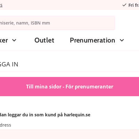
ns
Fri f
ker
Outlet
Prenumeration
GA IN
Till mina sidor - För prenumeranter
an loggar du in som kund på harlequin.se
dress