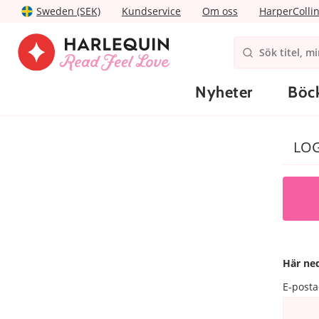
Sweden (SEK)
Kundservice
Om oss
HarperColli
Nyheter
Böc
LOG
Här ned
E-posta