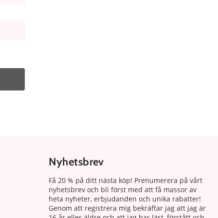
Nyhetsbrev
Få 20 % på ditt nästa köp! Prenumerera på vårt
nyhetsbrev och bli först med att få massor av
heta nyheter, erbjudanden och unika rabatter!
Genom att registrera mig bekräftar jag att jag är
16 år eller äldre och att jag har läst, förstått och