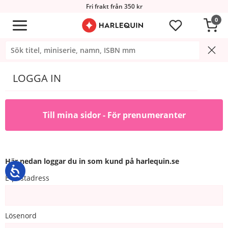
Fri frakt från 350 kr
0
LOGGA IN
Till mina sidor - För prenumeranter
Här nedan loggar du in som kund på harlequin.se
E-postadress
Lösenord