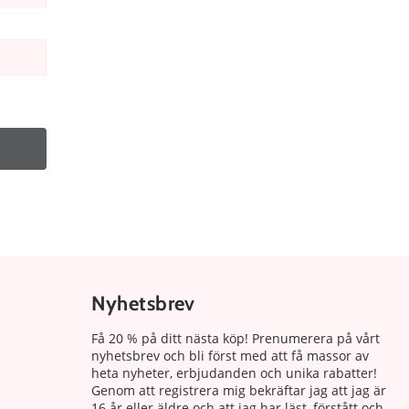
Nyhetsbrev
Få 20 % på ditt nästa köp! Prenumerera på vårt
nyhetsbrev och bli först med att få massor av
heta nyheter, erbjudanden och unika rabatter!
Genom att registrera mig bekräftar jag att jag är
16 år eller äldre och att jag har läst, förstått och