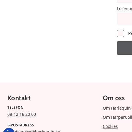
Löseno
K
Kontakt
Om oss
TELEFON
Om Harlequin
08-12 16 20 00
Om HarperColl
E-POSTADRESS
Cookies
kundservice@harlequin.se