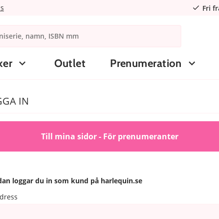
ns
Fri f
ker
Outlet
Prenumeration
GA IN
Till mina sidor - För prenumeranter
an loggar du in som kund på harlequin.se
dress