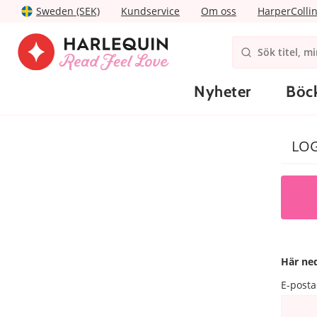
Sweden (SEK)
Kundservice
Om oss
HarperColli
Nyheter
Böc
LOG
Här ned
E-posta