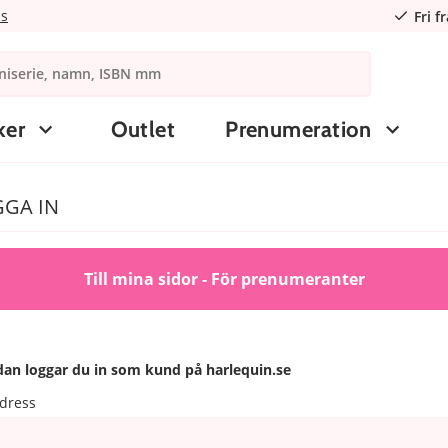
ns
Fri f
ker
Outlet
Prenumeration
GA IN
Till mina sidor - För prenumeranter
an loggar du in som kund på harlequin.se
dress