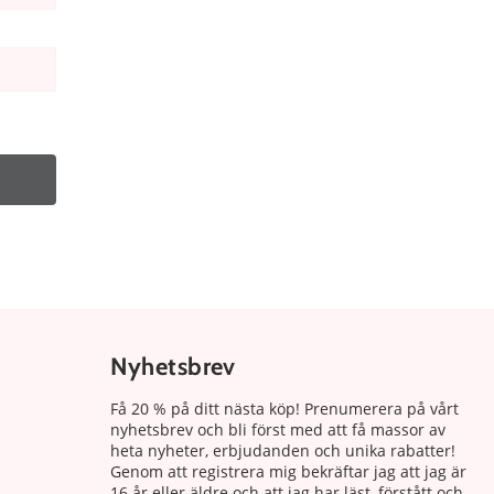
Nyhetsbrev
Få 20 % på ditt nästa köp! Prenumerera på vårt
nyhetsbrev och bli först med att få massor av
heta nyheter, erbjudanden och unika rabatter!
Genom att registrera mig bekräftar jag att jag är
16 år eller äldre och att jag har läst, förstått och