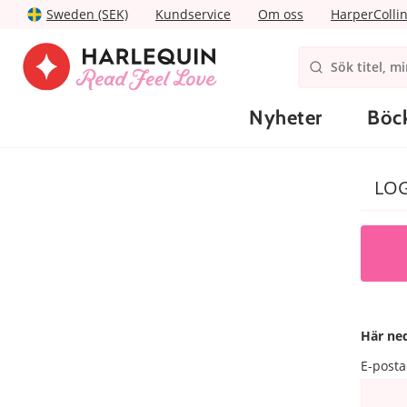
Sweden (SEK)
Kundservice
Om oss
HarperColli
Nyheter
Böc
LOG
Här ned
E-posta