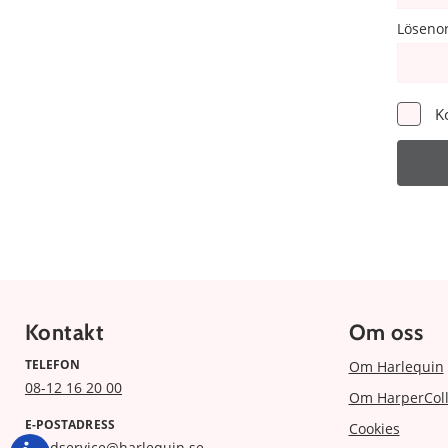
Löseno
K
Kontakt
Om oss
TELEFON
Om Harlequin
08-12 16 20 00
Om HarperColl
E-POSTADRESS
Cookies
kundservice@harlequin.se