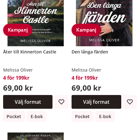
Kampanj
Kampanj
Åter till Kinnerton Castle
Den långa färden
Melissa Oliver
Melissa Oliver
4 för 199kr
4 för 199kr
69,00 kr
69,00 kr
Välj format
Välj format
Pocket
E-bok
Pocket
E-bok