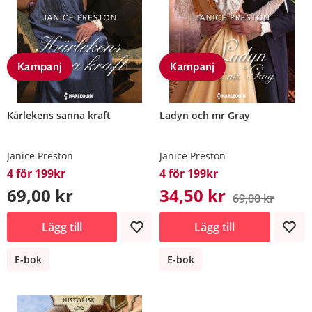
Kampanj
Kampanj
Kärlekens sanna kraft
Ladyn och mr Gray
Janice Preston
Janice Preston
4 för 199kr
4 för 199kr
69,00 kr
34,50 kr
69,00 kr
Lägg till
Lägg till
E-bok
E-bok