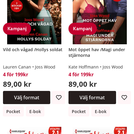
Kampanj
Kampanj
Vild och vågad /Hollys soldat
Mot öppet hav /Magi under
stjärnorna
Lauren Canan
Joss Wood
Kate Hoffmann
Joss Wood
4 för 199kr
4 för 199kr
89,00 kr
89,00 kr
Välj format
Välj format
Pocket
E-bok
Pocket
E-bok