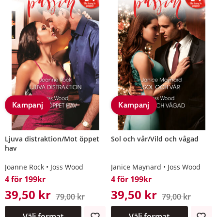
Kampanj
Kampanj
Ljuva distraktion/Mot öppet
Sol och vår/Vild och vågad
hav
Joanne Rock
Joss Wood
Janice Maynard
Joss Wood
4 för 199kr
4 för 199kr
39,50 kr
39,50 kr
79,00 kr
79,00 kr
Välj format
Välj format