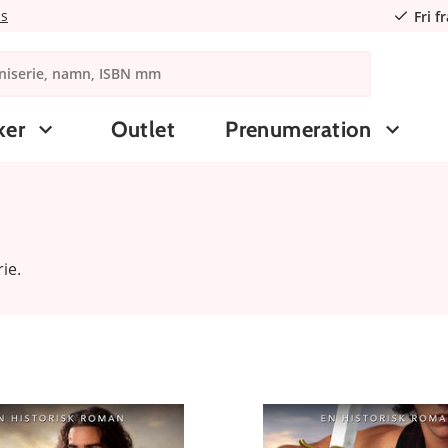
ns
Fri f
ker
Outlet
Prenumeration
ie.