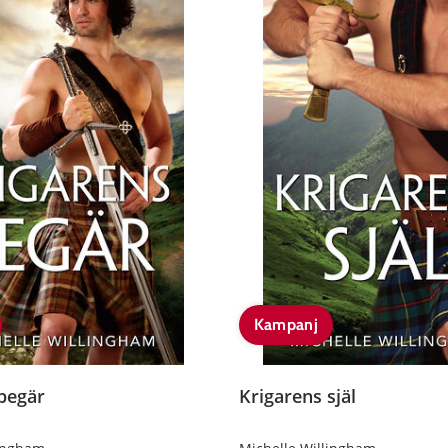
Kampanj
begär
Krigarens själ