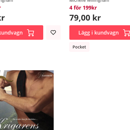
lingham
Michelle Willingham
r
4 för 199kr
kr
79,00 kr
 kundvagn
Lägg i kundvagn
Pocket