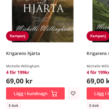
Kampanj
Kampanj
Krigarens hjärta
Krigarens s
Michelle Willingham
Michelle Wil
4 för 199kr
4 för 199k
69,00 kr
69,00 
Lägg i kundvagn
Lägg i
E-bok
E-bok