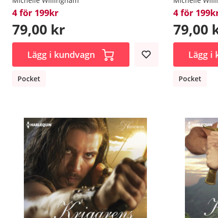
Michelle Willingham
Michelle Wil
4 för 199kr
4 för 199k
79,00 kr
79,00 
Lägg i kundvagn
Lägg i
Pocket
Pocket