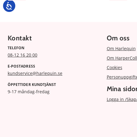
Kontakt
Om oss
TELEFON
Om Harlequin
08-12 16 20 00
Om HarperColl
E-POSTADRESS
Cookies
kundservice@harlequin.se
Personuppgift
ÖPPETTIDER KUNDTJÄNST
Mina sido
9-17 måndag-fredag
Logga in /Skap