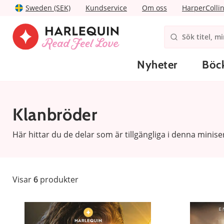
Sweden (SEK)
Kundservice
Om oss
HarperColli
Nyheter
Böc
Klanbröder
Här hittar du de delar som är tillgängliga i denna miniser
Visar
6
produkter