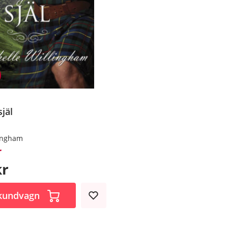
jäl
lingham
r
kr
 kundvagn