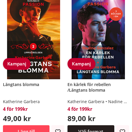
Kampanj
Kampanj
Längtans blomma
En kärlek för rebellen
/Längtans blomma
Katherine Garbera
Katherine Garbera
Nadine Gonzalez
4 för 199kr
4 för 199kr
49,00 kr
89,00 kr
Lägg till
Välj format