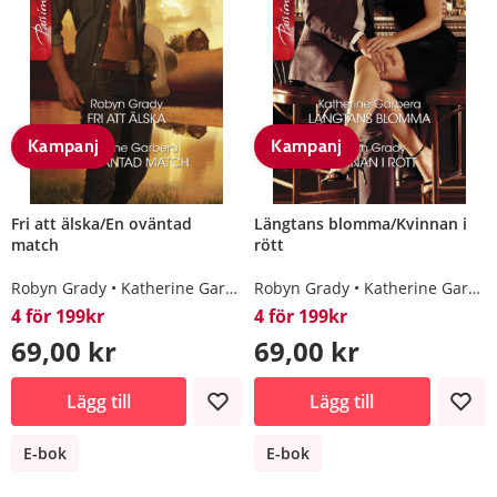
Kampanj
Kampanj
Fri att älska/En oväntad
Längtans blomma/Kvinnan i
match
rött
Robyn Grady
Katherine Garbera
Robyn Grady
Katherine Garbera
4 för 199kr
4 för 199kr
69,00 kr
69,00 kr
Lägg till
Lägg till
E-bok
E-bok