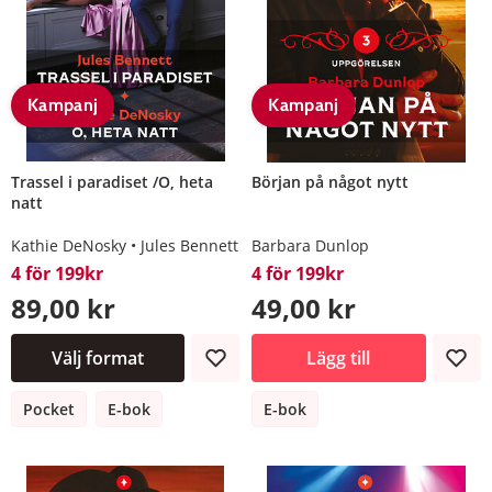
Kampanj
Kampanj
Trassel i paradiset /O, heta
Början på något nytt
natt
Kathie DeNosky
Jules Bennett
Barbara Dunlop
4 för 199kr
4 för 199kr
89,00 kr
49,00 kr
Välj format
Lägg till
Pocket
E-bok
E-bok