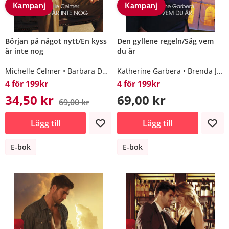
Kampanj
Kampanj
Början på något nytt/En kyss
Den gyllene regeln/Säg vem
är inte nog
du är
Michelle Celmer
Barbara Dunlop
Katherine Garbera
Brenda Jackson
4 för 199kr
4 för 199kr
34,50 kr
69,00 kr
69,00 kr
Lägg till
Lägg till
E-bok
E-bok