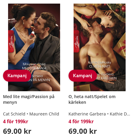
Kampanj
Kampanj
Med lite magi/Passion på
O, heta natt/Spelet om
menyn
kärleken
Cat Schield
Maureen Child
Katherine Garbera
Kathie DeNosky
4 för 199kr
4 för 199kr
69,00 kr
69,00 kr