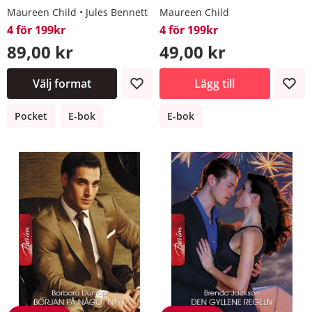
Maureen Child
Jules Bennett
Maureen Child
4 för 199kr
4 för 199kr
89,00 kr
49,00 kr
Välj format
Lägg till
Pocket
E-bok
E-bok