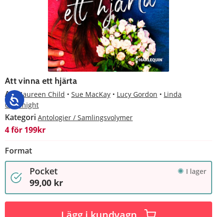
Att vinna ett hjärta
Av
Maureen Child
Sue MacKay
Lucy Gordon
Linda
Goodnight
Kategori
Antologier / Samlingsvolymer
4 för 199kr
Format
Pocket
I lager
99,00 kr
Lägg i kundvagn