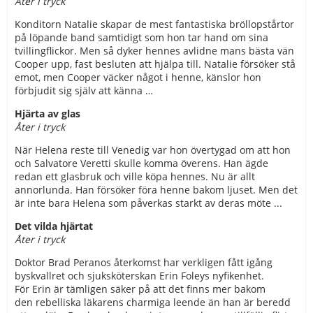
Åter i tryck
Konditorn Natalie skapar de mest fantastiska bröllopstårtor
på löpande band samtidigt som hon tar hand om sina
tvillingflickor. Men så dyker hennes avlidne mans bästa vän
Cooper upp, fast besluten att hjälpa till. Natalie försöker stå
emot, men Cooper väcker något i henne, känslor hon
förbjudit sig själv att känna …
Hjärta av glas
Åter i tryck
När Helena reste till Venedig var hon övertygad om att hon
och Salvatore Veretti skulle komma överens. Han ägde
redan ett glasbruk och ville köpa hennes. Nu är allt
annorlunda. Han försöker föra henne bakom ljuset. Men det
är inte bara Helena som påverkas starkt av deras möte ...
Det vilda hjärtat
Åter i tryck
Doktor Brad Peranos återkomst har verkligen fått igång
byskvallret och sjuksköterskan Erin Foleys nyfikenhet.
För Erin är tämligen säker på att det finns mer bakom
den rebelliska läkarens charmiga leende än han är beredd