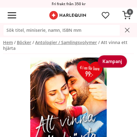
Fri frakt från 350 kr
0
Hem
Böcker
Antologier / Samlingsvolymer
Att vinna ett
hjärta
Kampanj