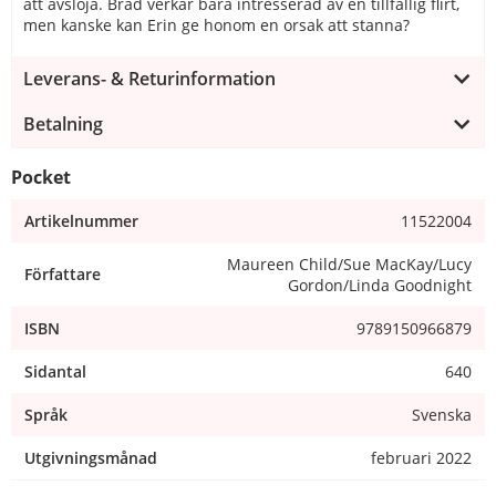
att avslöja. Brad verkar bara intresserad av en tillfällig flirt,
men kanske kan Erin ge honom en orsak att stanna?
Leverans- & Returinformation
Betalning
Pocket
Artikelnummer
11522004
Maureen Child/Sue MacKay/Lucy
Författare
Gordon/Linda Goodnight
ISBN
9789150966879
Sidantal
640
Språk
Svenska
Utgivningsmånad
februari 2022