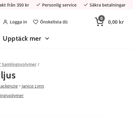
rakt från 350 kr
Personlig service
Säkra betalningar
0
0,00 kr
Logga in
Önskelista (
0
)
Upptäck mer
 / Samlingsvolymer
ljus
ackenzie
Janice Lynn
lingsvolymer