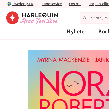
Sweden (SEK)
Kundservice
Om oss
HarperColli
Nyheter
Böc