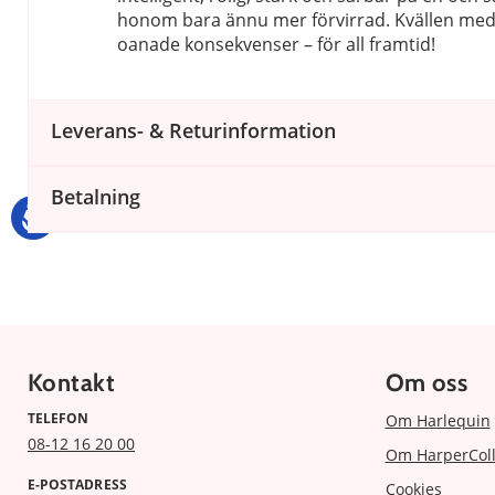
honom bara ännu mer förvirrad. Kvällen med k
oanade konsekvenser – för all framtid!
Leverans- & Returinformation
Betalning
Kontakt
Om oss
TELEFON
Om Harlequin
08-12 16 20 00
Om HarperColl
E-POSTADRESS
Cookies