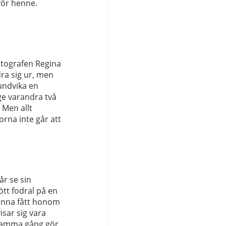
 för henne.
otografen Regina
dra sig ur, men
undvika en
ge varandra två
 Men allt
rna inte går att
år se sin
rött fodral på en
kvinna fått honom
isar sig vara
h samma gång gör