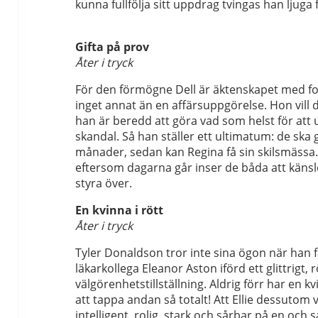
kunna fullfölja sitt uppdrag tvingas han ljuga
Gifta på prov
Åter i tryck
För den förmögne Dell är äktenskapet med f
inget annat än en affärsuppgörelse. Hon vill 
han är beredd att göra vad som helst för att 
skandal. Så han ställer ett ultimatum: de ska 
månader, sedan kan Regina få sin skilsmässa.
eftersom dagarna går inser de båda att känslo
styra över.
En kvinna i rött
Åter i tryck
Tyler Donaldson tror inte sina ögon när han f
läkarkollega Eleanor Aston iförd ett glittrigt, 
välgörenhetstillställning. Aldrig förr har en 
att tappa andan så totalt! Att Ellie dessutom v
intelligent, rolig, stark och sårbar på en oc