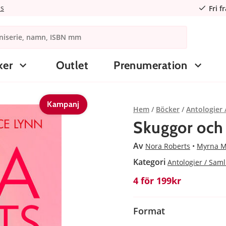
ns
Fri f
ker
Outlet
Prenumeration
Kampanj
Hem
Böcker
Antologier
Skuggor och 
Av
Nora Roberts
Myrna M
Kategori
Antologier / Sam
4 för 199kr
Format