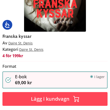
Franska kyssar
Av
Daire St. Denis
Kategori
Daire St. Denis
4 för 199kr
Format
E-bok
I lager
69,00 kr
Lägg i kundvagn