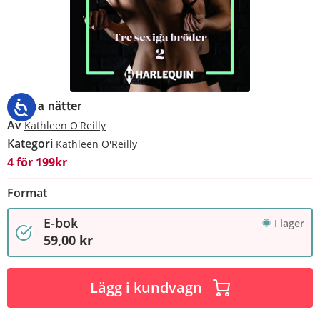
Stulna nätter
Av
Kathleen O'Reilly
Kategori
Kathleen O'Reilly
4 för 199kr
Format
E-bok
I lager
59,00 kr
Lägg i kundvagn