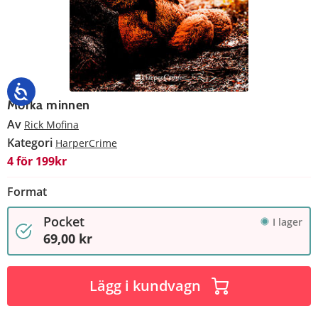
Mörka minnen
Av
Rick Mofina
Kategori
HarperCrime
4 för 199kr
Format
Pocket
I lager
69,00 kr
Lägg i kundvagn