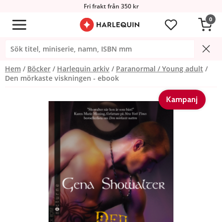
Fri frakt från 350 kr
0
Hem
Böcker
Harlequin arkiv
Paranormal / Young adult
Den mörkaste viskningen - ebook
Kampanj