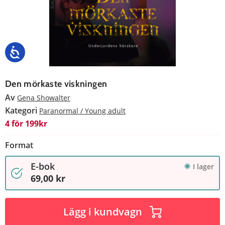
Den mörkaste viskningen
Av
Gena Showalter
Kategori
Paranormal / Young adult
4 för 199kr
Format
E-bok
I lager
69,00 kr
Lägg i kundvagn