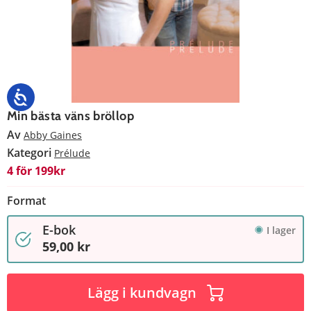
Min bästa väns bröllop
Av
Abby Gaines
Kategori
Prélude
4 för 199kr
Format
E-bok
I lager
59,00 kr
Lägg i kundvagn