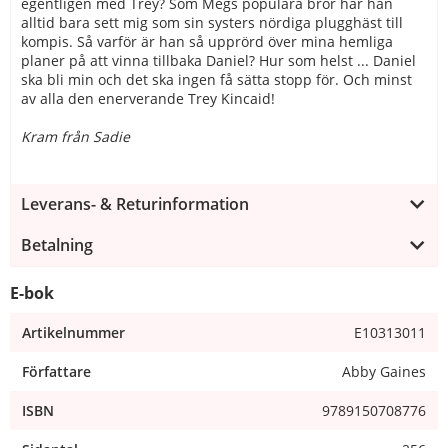
egentligen med Trey? Som Megs populära bror har han
alltid bara sett mig som sin systers nördiga plugghäst till
kompis. Så varför är han så upprörd över mina hemliga
planer på att vinna tillbaka Daniel? Hur som helst ... Daniel
ska bli min och det ska ingen få sätta stopp för. Och minst
av alla den enerverande Trey Kincaid!
Kram från Sadie
Leverans- & Returinformation
Betalning
E-bok
Artikelnummer
E10313011
Författare
Abby Gaines
ISBN
9789150708776