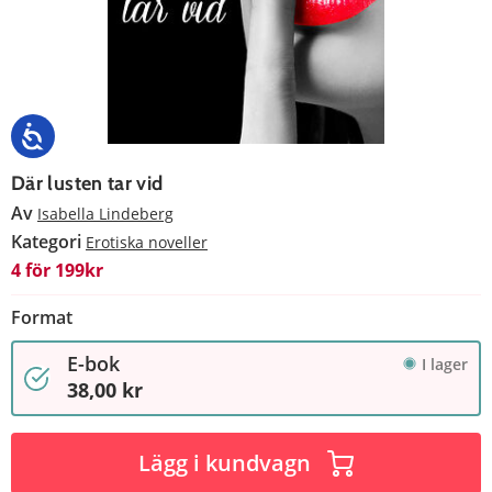
Där lusten tar vid
Av
Isabella Lindeberg
Kategori
Erotiska noveller
4 för 199kr
Format
E-bok
I lager
38,00 kr
Lägg i kundvagn