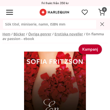
Fri frakt från 350 kr
0
Hem
Böcker
Övriga genrer
Erotiska noveller
En flamma
av passion - ebook
Kampanj