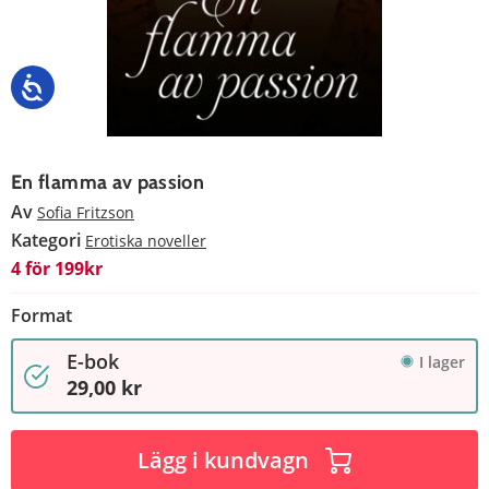
En flamma av passion
Av
Sofia Fritzson
Kategori
Erotiska noveller
4 för 199kr
Format
E-bok
I lager
29,00 kr
Lägg i kundvagn