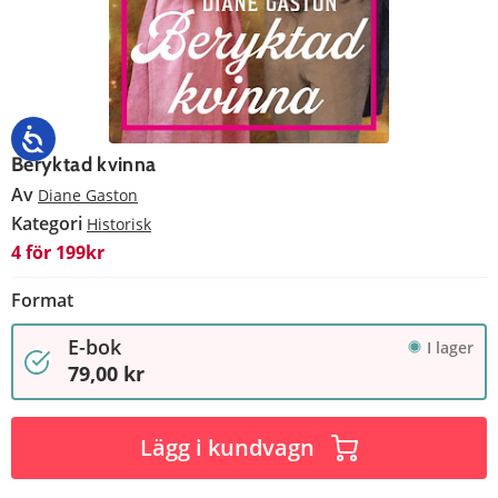
Beryktad kvinna
Av
Diane Gaston
Kategori
Historisk
4 för 199kr
Format
E-bok
I lager
79,00 kr
Lägg i kundvagn