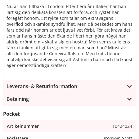
Nu är han tillbaka i London! Efter flera år i Italien har han
lärt sig den delikata konsten att förföra, och ryktet har
föregått honom. Ett rykte som talar om extravagans i
överflöd och skamlös syndfullhet. Men då beskedet om hans
fars död når honom är det ljuva livet förbi. För att kräva det
som är hans måste den ökände libertinen göra något han
aldrig drömt om – skaffa sig en hustru! Men vem skulle ens
tänka tanken att gifta sig med en man som han? Minst av
allt den förtjusande Genevra Ralston. Men trots hennes
motvilja kanske det visar sig att Ashtons charm och flirtkonst
äger oemotståndliga krafter?
Leverans- & Returinformation
Betalning
Pocket
Artikelnummer
10424024
Författare
Bronwyn Scott