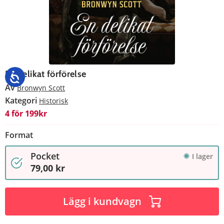
En delikat förförelse
Av
Bronwyn Scott
Kategori
Historisk
4 för 199kr
Format
Pocket
I lager
79,00 kr
Lägg i kundvagn