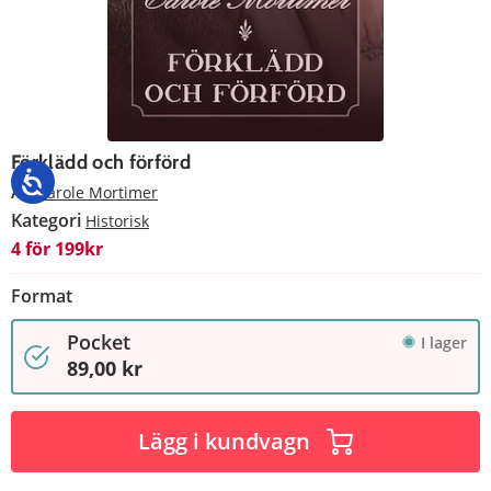
Förklädd och förförd
Av
Carole Mortimer
Kategori
Historisk
4 för 199kr
Format
Pocket
I lager
89,00 kr
Lägg i kundvagn