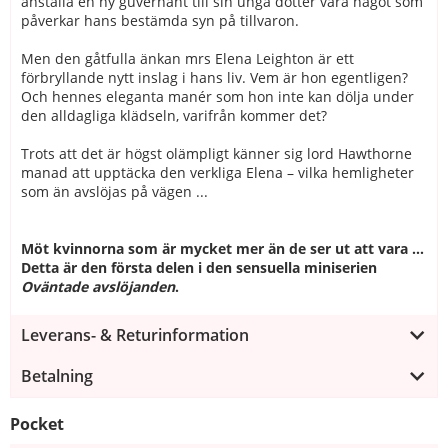
anställa en ny guvernant till sin unga dotter vara något som
påverkar hans bestämda syn på tillvaron.
Men den gåtfulla änkan mrs Elena Leighton är ett
förbryllande nytt inslag i hans liv. Vem är hon egentligen?
Och hennes eleganta manér som hon inte kan dölja under
den alldagliga klädseln, varifrån kommer det?
Trots att det är högst olämpligt känner sig lord Hawthorne
manad att upptäcka den verkliga Elena – vilka hemligheter
som än avslöjas på vägen ...
Möt kvinnorna som är mycket mer än de ser ut att vara …
Detta är den första delen i den sensuella miniserien
Oväntade avslöjanden
.
Leverans- & Returinformation
Betalning
Pocket