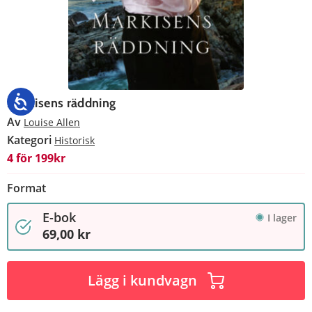
Markisens räddning
Av
Louise Allen
Kategori
Historisk
4 för 199kr
Format
E-bok
I lager
69,00 kr
Lägg i kundvagn